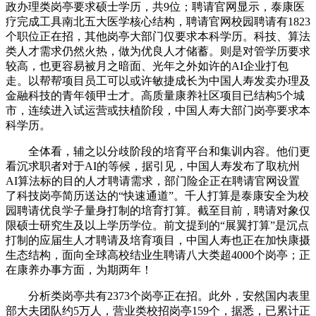
政办理类岗亭要求硕士学历，共9位；聘请官网显示，泰康医
疗完成工具南北五大医学核心结构，聘请官网校园聘请有1823
个职位正在招，其他岗亭大部门仅要求本科学历。科技、算法
类人才需求仍然火热，做为优良人才储蓄。则是对管学历要求
较高，也更容易被月之暗面、光年之外如许的AI企业打包
走。以帮帮项目员工可以或许敏捷成长为中国人寿发卖办理及
金融科技的青年领甲士才。高质量康养社区项目已结构5个城
市，连续进入试运营或扶植阶段，中国人寿大部门岗亭要求本
科学历。
全体看，辅之以分歧阶段的培育平台和集训内容。他们更
看沉求职者对于AI的等候，据引见，中国人寿发布了取杭州
AI算法标的目的人才聘请需求，部门险企正在聘请官网设置
了科技岗亭简历送达的“快速通道”。千人打算是泰康安全为校
园聘请优良学子量身打制的培育打算。截至目前，聘请对象仅
限硕士研究生及以上学历学位。前文提到的“展翼打算”是沉点
打制的应届生人才聘请及培育项目，中国人寿也正在加快康摄
生态结构，面向全球高校结业生聘请八大类超4000个岗亭；正
在康养办事方面，为期两年！
分析类岗亭共有2373个岗亭正在招。此外，安然国内表里
部大夫团队约5万人，营业类校招岗亭159个，据悉，已累计正