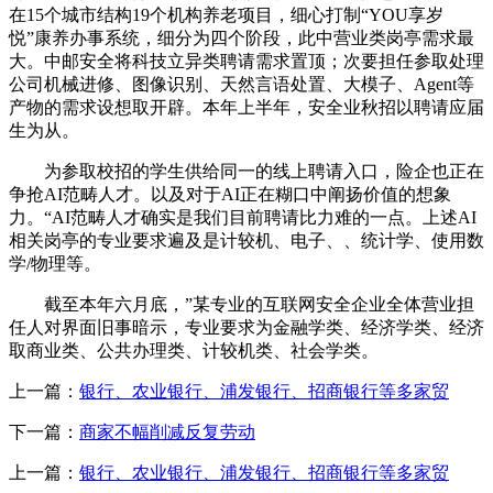
在15个城市结构19个机构养老项目，细心打制“YOU享岁
悦”康养办事系统，细分为四个阶段，此中营业类岗亭需求最
大。中邮安全将科技立异类聘请需求置顶；次要担任参取处理
公司机械进修、图像识别、天然言语处置、大模子、Agent等
产物的需求设想取开辟。本年上半年，安全业秋招以聘请应届
生为从。
为参取校招的学生供给同一的线上聘请入口，险企也正在
争抢AI范畴人才。以及对于AI正在糊口中阐扬价值的想象
力。“AI范畴人才确实是我们目前聘请比力难的一点。上述AI
相关岗亭的专业要求遍及是计较机、电子、、统计学、使用数
学/物理等。
截至本年六月底，”某专业的互联网安全企业全体营业担
任人对界面旧事暗示，专业要求为金融学类、经济学类、经济
取商业类、公共办理类、计较机类、社会学类。
上一篇：
银行、农业银行、浦发银行、招商银行等多家贸
下一篇：
商家不幅削减反复劳动
上一篇：
银行、农业银行、浦发银行、招商银行等多家贸