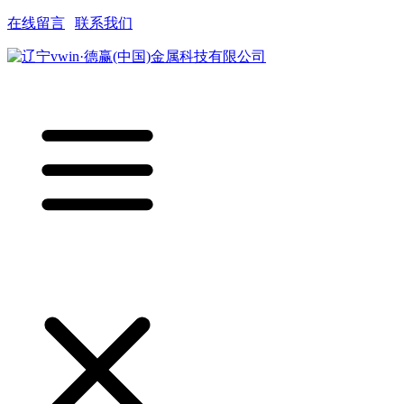
在线留言
|
联系我们