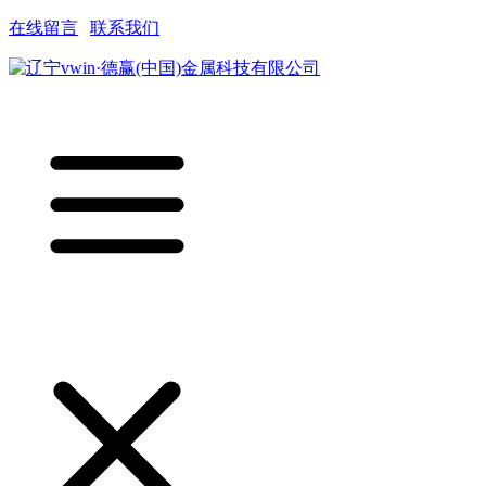
在线留言
|
联系我们