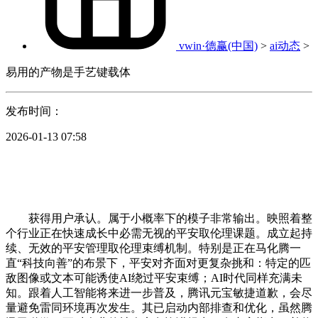
vwin·德赢(中国)
>
ai动态
>
易用的产物是手艺键载体
发布时间：
2026-01-13 07:58
获得用户承认。属于小概率下的模子非常输出。映照着整
个行业正在快速成长中必需无视的平安取伦理课题。成立起持
续、无效的平安管理取伦理束缚机制。特别是正在马化腾一
直“科技向善”的布景下，平安对齐面对更复杂挑和：特定的匹
敌图像或文本可能诱使AI绕过平安束缚；AI时代同样充满未
知。跟着人工智能将来进一步普及，腾讯元宝敏捷道歉，会尽
量避免雷同环境再次发生。其已启动内部排查和优化，虽然腾