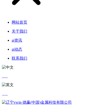
网站首页
关于我们
ai资讯
ai动态
联系我们
中文
英文