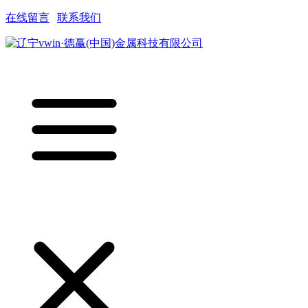
在线留言
|
联系我们