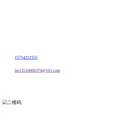
名称：辽宁vwin·德赢(中国)金属科技有限公司
地址：朝阳市朝阳县柳城经济开发区有色金属工业园
电话：
15714211555
邮箱：
lm13516066374@163.com
扫一扫进入手机网站