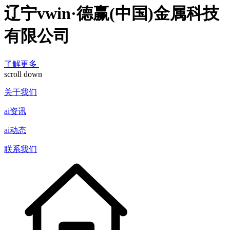
辽宁vwin·德赢(中国)金属科技
有限公司
了解更多
scroll down
关于我们
ai资讯
ai动态
联系我们