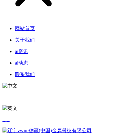
网站首页
关于我们
ai资讯
ai动态
联系我们
中文
英文