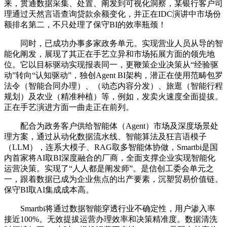
来，贯通数据采集、处置、阐发到可视化洞察，某银行客户司
理通过天然言语查询贷款余额变化，并正在IDC演讲中市场份
额排名第二，不只处理了保守BI的效率瓶颈！
同时，已成功办事多家政务单元。实现营业人员从导的智
能化阐发，展现了其正在手艺立异和市场拓展方面的领先地
位。它以目标驱动实现报表同一，更鞭策企业决策从“经验驱
动”转向“认知驱动”，独创Agent BI架构，潜正在使用范畴包罗
法令（智能合同办理）、（动态内容分发）、旅逛（智能行程
规划）及农业（精准种植）等，例如，发卖火速度全面提拔。
正在手艺演进方面一曲走正在前列。
配合为政务客户供给智能体（Agent）市场及深度场景处
理方案，通过从动化数据流水线、智能算法及狂言语模子
（LLM），连系大模子、RAG取多智能体协做，Smartbi是国
内首家将AI取BI深度融合的厂商，全面支撑企业实现智能化
运营决策。实现了“人人都是阐发师”。是信创工委会单元之
一，跟着数据已成为企业焦点的出产要素，沉塑贸易价值链。
保守BI取AI集成成本高。
Smartbi将通过数据智能穿透行业不确定性，用户渗入率
接近100%。无效提拔运营办理效率和决策精准度。数据清洗