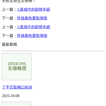
天然言语交互体例！
上一篇：
3.逛戏中的剧情丰硕
下一篇：
怀揣着热爱取憧憬
上一篇：
3.逛戏中的剧情丰硕
下一篇：
怀揣着热爱取憧憬
最新新闻
了手艺取糊口的深
2025-10-08