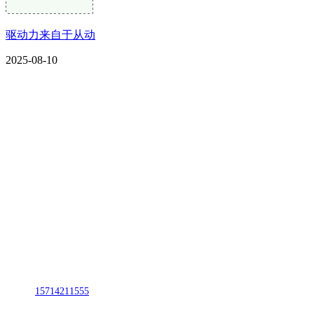
驱动力来自于从动
2025-08-10
CONTACT US
联系我们
名称：辽宁vwin·德赢(中国)金属科技有限公司
地址：朝阳市朝阳县柳城经济开发区有色金属工业园
电话：
15714211555