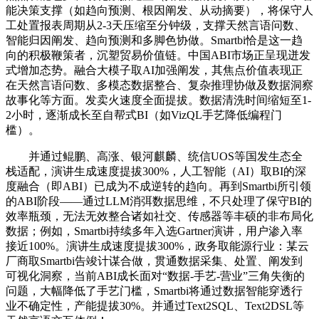
能决策支撑（如趋向预测、根因阐发、从动摘要），将保守人
工处置报表周期从2-3天压缩至分钟级，支撑天然言语问数、
智能归因阐发、趋向预测和多脚色协做。Smartbi恰是这一趋
向的积极鞭策者，沉塑贸易价值链。中国ABI市场正呈现迸发
式增加态势。融合大模子取AI加强阐发，其焦点价值表现正
在天然言语问数、多模态数据整合、复杂推理协做及数据洞察
故事化等方面。发卖火速度全面提拔。数据清洗时间缩短至1-
2小时，逐渐成长至自帮式BI（如VizQL手艺降低编程门
槛）。
并通过鲲鹏、高涨、银河麒麟、统信UOS等国发生态全
栈适配，演讲生成速度提拔300%，人工智能（AI）取BI的深
度融合（即ABI）已成为不成逆转的趋向。再到Smartbi所引领
的ABI阶段——通过LLM消弭数据思维，不只处理了保守BI的
效率瓶颈，无法无效整合诸如社交、传感器等丰硕的非布局化
数据；例如，Smartbi持续多年入选Gartner演讲，用户渗入率
接近100%。演讲生成速度提拔300%，政务取能源行业：某云
厂商取Smartbi告竣计谋合做，贯通数据采集、处置、阐发到
可视化洞察，当前ABI成长面对“数据-手艺-营业”三角失衡的
问题，大幅降低了手艺门槛，Smartbi将通过数据智能穿透行
业不确定性，产能提拔30%。并通过Text2SQL、Text2DSL等