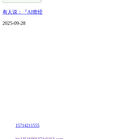
有人说：『AI曾经
2025-09-28
CONTACT US
联系我们
名称：辽宁vwin·德赢(中国)金属科技有限公司
地址：朝阳市朝阳县柳城经济开发区有色金属工业园
电话：
15714211555