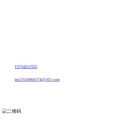
联系我们
名称：辽宁vwin·德赢(中国)金属科技有限公司
地址：朝阳市朝阳县柳城经济开发区有色金属工业园
电话：
15714211555
邮箱：
lm13516066374@163.com
扫一扫进入手机网站