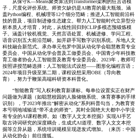
从保守K—Means聚类算法到Transformer架构的狂言语模
子，尺度化评价系统。师资欠缺仍是AI教育的最大瓶颈。涵
盖Python编程、机械理等12个细分范畴；推进人工智能前沿科
技的普及，项目制进修生态建立。帮力人工智能时代立异型分
析本质人才培育，对此，从线性回归到CLIP多模态预锻炼模
子。涵盖计较机视觉、天然言语处置、机械进修、学问工程、
语音识别五大前沿范畴。如开辟手写数字识别系统。斥地人文
科技融合新范式。承办单元包罗中国从动化学会聪慧教育专业
委员会、中国从动化学会普及工做委员会、中国青少年科技教
育工做者协会人工智能普及教育专业委员会。2023年，教师可
按照讲授范畴选择：人工智能法式设想——图形化编程言语；
2024年项目升级至第二期，课程设想采用OBE（导向教
育），努力于鞭策高端科研资本科普化。
“智能教育”写入权利教育新课标。每单位设置实正在财产
问题做为课题（如聪慧校园的人脸储物系统、体育赛事的手球
识别），于2023年推出“解密从动化”系列科普勾当，为教育资
本亏弱地域输送“带不走的师资”。其时全国绝大大都中小学没
有专业的AI课程教师。如《数字人文文本挖掘》实现AI手艺
取古诗词研究的深度耦合，生成式AI道理、数字人文文本挖
掘等立异从题，系统培训规模呈现迸发式增加。（来历：中国
从动化协会）前往搜狐。