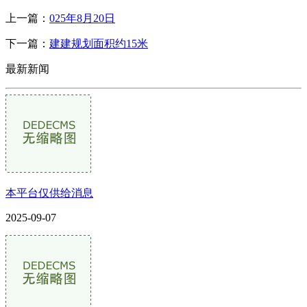
上一篇：
025年8月20日
下一篇：
建建规划面积约15米
最新新闻
本平台仅供给消息
2025-09-07