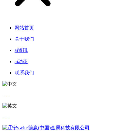
网站首页
关于我们
ai资讯
ai动态
联系我们
中文
英文