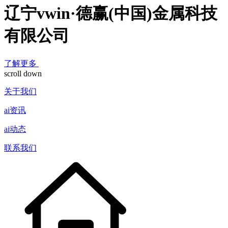
辽宁vwin·德赢(中国)金属科技
有限公司
了解更多
scroll down
关于我们
ai资讯
ai动态
联系我们