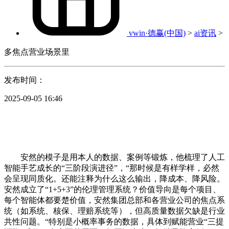
vwin·德赢(中国)
>
ai资讯
>
多焦点营业场景里
发布时间：
2025-09-05 16:46
安然的模子是用本人的数据、案例等锻炼，他梳理了人工
智能手艺成长的“三阶段演进径”，“那时候是有样学样，必然
会呈现同质化。还能注释为什么这么输出，降成本、降风险。
安然成立了“1+5+3”的伦理管理系统？价值导向是每个项目、
每个智能体都要楚价值，安然集团总部和各营业公司的焦点系
统（如系统、核保、理赔系统等），但高质量数据欠缺是行业
共性问题。“特别是小概率事务的数据，具体到赋能营业“三提