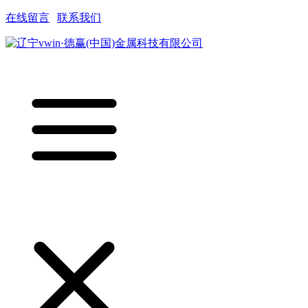
在线留言
|
联系我们