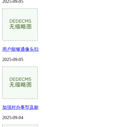
2025-09-05
用户能够通像头扫
2025-09-05
加强对办事型及耐
2025-09-04