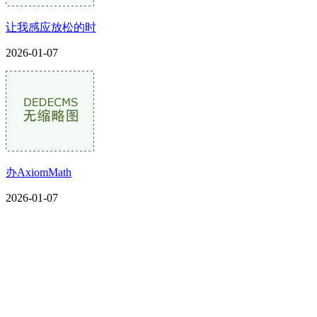
让我感应放松的时
2026-01-07
办AxiomMath
2026-01-07
CONTACT US
联系我们