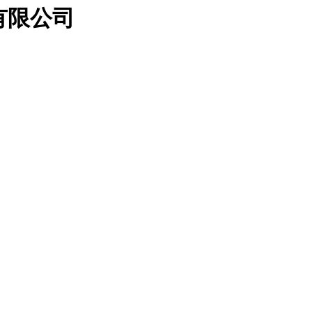
技有限公司