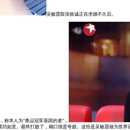
吴敏霞取张效诚正在求婚不久后。
称本人为“奥运冠军基因的者”，
功如意。最终打败了，糊口很是夸姣。这恰是吴敏霞做为世界冠军