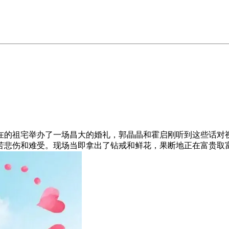
的祖宅举办了一场昌大的婚礼，郭晶晶和霍启刚听到这些话对视
苦悲伤和难受。现场当即拿出了钻戒和鲜花，果断地正在富贵取