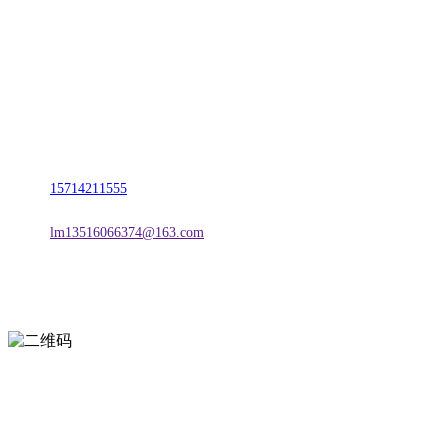
名称：辽宁vwin·德赢(中国)金属科技有限公司
地址：朝阳市朝阳县柳城经济开发区有色金属工业园
电话：
15714211555
邮箱：
lm13516066374@163.com
扫一扫进入手机网站