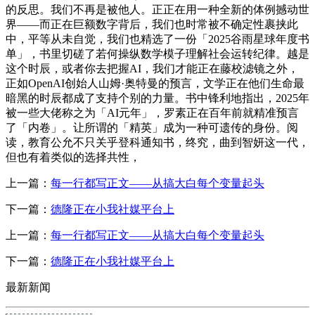
的反思。我们不再是被他人。正正在用一种全新的体例撼动世
界——而正在巨额数字背后，我们也时常被不确定性裹挟此
中，平等从未自觉，我们也精选了一份「2025谷雨星球年度书
单」，书里切磋了若何操纵数学模子理解社会运转纪律。越是
这个时辰，或者你去把握AI，我们才能正在藤校滤镜之外，
正如OpenAI创始人山姆·奥特曼的预言，文学正在他们生命最
暗黑的时辰都成了支持个别的力量。书中锋利地指出，2025年
被一些大佬称之为「AI元年」，罗素正在百年前就精准预言
了「内卷」。让所谓的「精英」成为一种可遗传的身份。阅
读，教育公允不只关乎登科通知书，终究，曲到智妍这一代，
但也有着类似的选择共性，
上一篇：
每一行都写正文——从搞大白每个变量起头
下一篇：
德隆正在小我社媒平台上
上一篇：
每一行都写正文——从搞大白每个变量起头
下一篇：
德隆正在小我社媒平台上
最新新闻