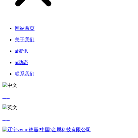
网站首页
关于我们
ai资讯
ai动态
联系我们
中文
英文