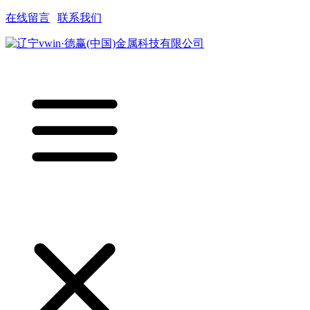
在线留言
|
联系我们