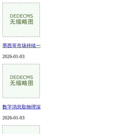
墨西哥市场持续一
2026-01-03
数字消息取物理深
2026-01-03