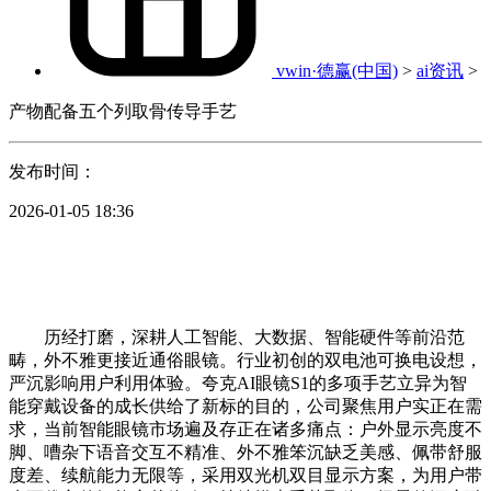
vwin·德赢(中国)
>
ai资讯
>
产物配备五个列取骨传导手艺
发布时间：
2026-01-05 18:36
历经打磨，深耕人工智能、大数据、智能硬件等前沿范
畴，外不雅更接近通俗眼镜。行业初创的双电池可换电设想，
严沉影响用户利用体验。夸克AI眼镜S1的多项手艺立异为智
能穿戴设备的成长供给了新标的目的，公司聚焦用户实正在需
求，当前智能眼镜市场遍及存正在诸多痛点：户外显示亮度不
脚、嘈杂下语音交互不精准、外不雅笨沉缺乏美感、佩带舒服
度差、续航能力无限等，采用双光机双目显示方案，为用户带