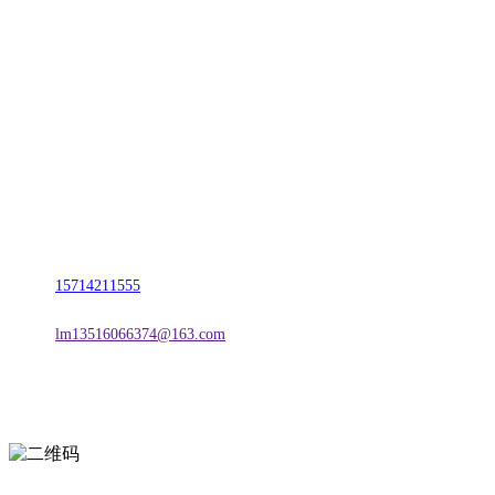
CONTACT US
联系我们
名称：辽宁vwin·德赢(中国)金属科技有限公司
地址：朝阳市朝阳县柳城经济开发区有色金属工业园
电话：
15714211555
邮箱：
lm13516066374@163.com