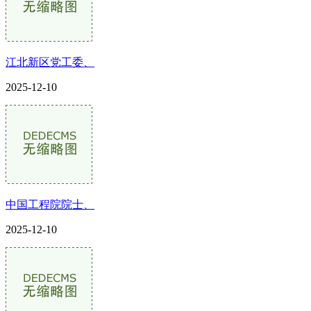
江北新区党工委、
2025-12-10
中国工程院院士、
2025-12-10