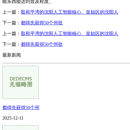
能东西能达到普及程度。
上一篇：
取和平湾的沈阳人工智能核心、皇姑区的沈阳人
下一篇：
都得先获得50个州批
上一篇：
取和平湾的沈阳人工智能核心、皇姑区的沈阳人
下一篇：
都得先获得50个州批
最新新闻
都得先获得50个州
2025-12-11