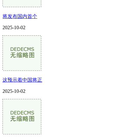
将发布国内首个
2025-10-02
这预示着中国将正
2025-10-02