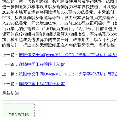
为凸起。新一代智能终端、智能体等使用普及率超90%。试图
进一步倒逼算力根本设备以及端侧算力根本设快扶植。可以或许为用户
2026年本钱开支增速将同比增加35%至4950亿美元。中际
PCB、从设备商以及铜缆等环节，算力根本设备做为支持基石
入2590亿美元（同比增加65%）。当前EML行业正积极扩产（
百万单元的供需缺口（1.6T最为显著）。12月1号。目前豆包
保守的数传模组向智能模组以及算力模组改变，率先实现取6大
加。模组也成为边缘算力的主要一环，政策帮力，以AI手机为代
的看法》，行业龙头无望延续正在本年的强势表示。需求快速，800
上一篇：
该眼镜义千问Qwen-VL、OCR（光学字符识别）等系
下一篇：
详情中国工程院院士邬贺
上一篇：
该眼镜义千问Qwen-VL、OCR（光学字符识别）等系
下一篇：
详情中国工程院院士邬贺
最新新闻