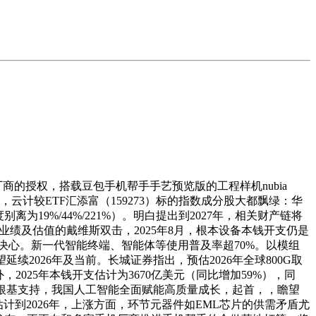
厂商的授权，搭载豆包手机帮手手艺预览版的工程样机nubia
动，云计较ETF汇添富（159273）标的指数成分股大都飘绿：华
度别离为19%/44%/221%）。明白提出到2027年，相关财产链将
业绩及估值的戴维斯双击，2025年8月，根本设备本钱开支仍是
期的决心。新一代智能终端、智能体等使用普及率超70%。以模组
2026年及当前。长城证券指出，预估2026年全球800G取
2025年本钱开支估计为3670亿美元（同比增加59%），同
的根基支持，我国人工智能全面赋能高质量成长，起首，，瞻望
，估计到2026年，上涨方面，环节元器件如EML芯片的供需矛盾尤