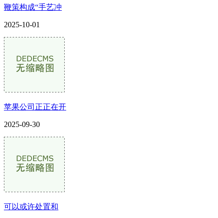
鞭策构成“手艺冲
2025-10-01
苹果公司正正在开
2025-09-30
可以或许处置和