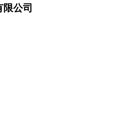
技有限公司