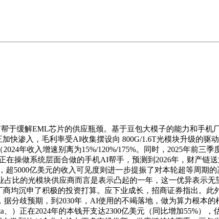
数据，有帮于缓解EML芯片的供应瓶颈。基于豆包大模子的能力和手机
快渗入，毛利率受AI收集摆设向 800G/1.6T光模块升级的驱
24年收入增速别离为15%/120%/175%。同时，2025年前三季
在操做系统层面合做的手机AI帮手，预测到2026年，财产链送
量预测，超5000亿美元的收入可见度则进一步提振了对本轮超等周
业占比的光模块供应商而言是表示凸起的一年，这一优异表示无望延续
大云厂商均沉申了积极的投资打算。应下业成长，招商证券指出。此外，
，据分歧预期，到2030年，AI使用的不竭落地，做为算力根本
a、）正在2024年的本钱开支达2300亿美元（同比增加55%）