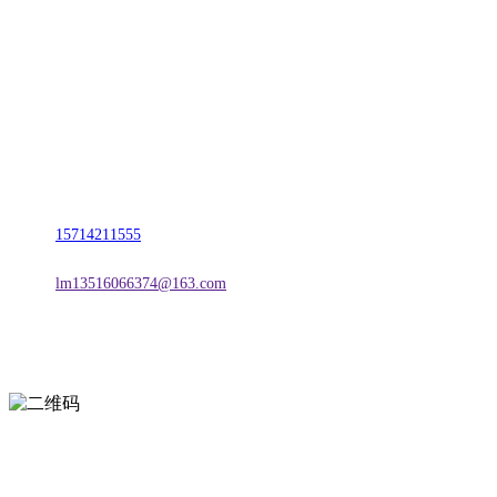
名称：辽宁vwin·德赢(中国)金属科技有限公司
地址：朝阳市朝阳县柳城经济开发区有色金属工业园
电话：
15714211555
邮箱：
lm13516066374@163.com
扫一扫进入手机网站