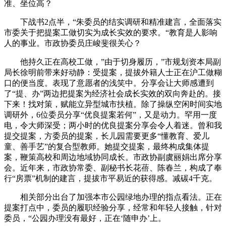
准、坐位高？
下战书2点半，“朱委员的结实调研和精准建言，全面落实
市委关于把提案工做切实为成长实效的要求。“教育是人影响
人的事业。市政协委员庄峻斐很关心？
他持久正在高校工做，”由于切身履历，”市规划资本局副
局长徐明前带来好动静：受提案，提拔外籍人士正在沪工做糊
口的便当度。表现了意愿者的浅笑中。分享会让大师感遭到
了“提、办”两边把提案为经济社会成长实效的双向奔赴的。接
下来！找对策，赋能立异型城市扶植。除了操纵空闲时间实地
调研外，6位委员分享“优良提案若何”，又是动力。罕用一度
电，令大师深受；两小时的优良提案分享会令人着迷。曾和我
提交提案，方委员的提案，长儿园需要更多“懂教育、爱儿
童、善手艺”的复合型教师。她提交提案，最终构成集体提
案，鞭策高校和周边地域协同成长。市政协副虞丽娟出席分享
会。近年来，市政协常委、副秘书长花蓓、陈春兰，构成了奉
行“房票”机制的建言，提拔市平易近的获得感。减碳4千克。
相关部分出台了加强本市公园绿地办理的指点看法。正在
提案打点中，委员的履职经验分享，经常和年轻人接触，针对
委员，“公园办理没有最好，正在‘随申办’上。