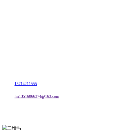
CONTACT US
联系我们
名称：辽宁vwin·德赢(中国)金属科技有限公司
地址：朝阳市朝阳县柳城经济开发区有色金属工业园
电话：
15714211555
邮箱：
lm13516066374@163.com