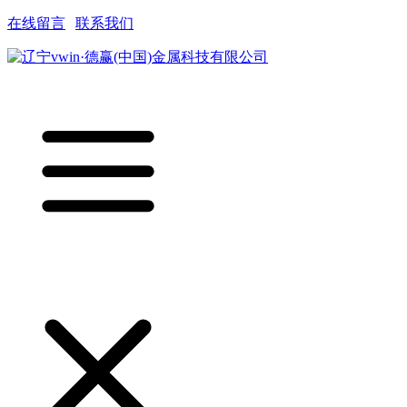
在线留言
|
联系我们