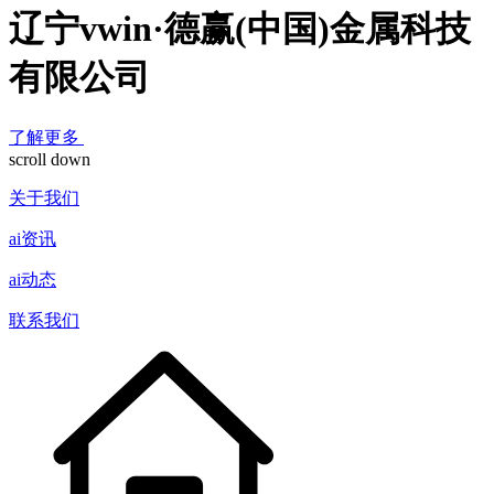
辽宁vwin·德赢(中国)金属科技
有限公司
了解更多
scroll down
关于我们
ai资讯
ai动态
联系我们