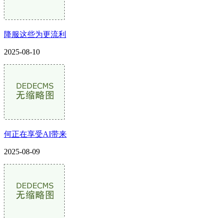
降服这些为更流利
2025-08-10
何正在享受AI带来
2025-08-09