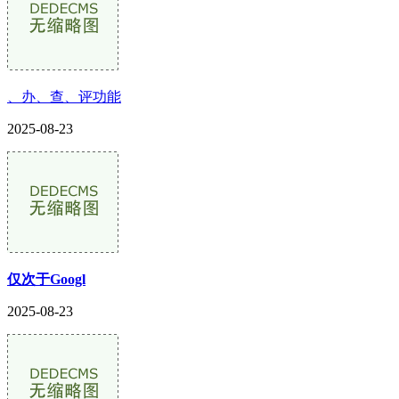
、办、查、评功能
2025-08-23
仅次于Googl
2025-08-23