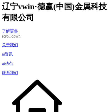
辽宁vwin·德赢(中国)金属科技
有限公司
了解更多
scroll down
关于我们
ai资讯
ai动态
联系我们