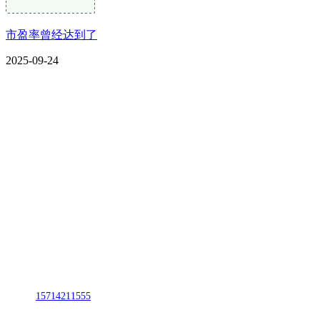
市盈率曾经达到了
2025-09-24
CONTACT US
联系我们
名称：辽宁vwin·德赢(中国)金属科技有限公司
地址：朝阳市朝阳县柳城经济开发区有色金属工业园
电话：
15714211555