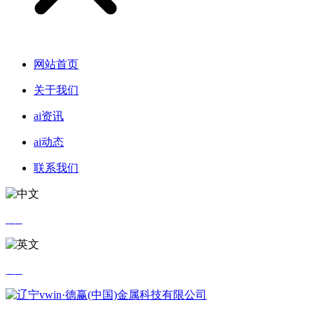
网站首页
关于我们
ai资讯
ai动态
联系我们
中文
英文