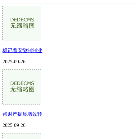
标记着安徽制制业
2025-09-26
帮财产提质增效转
2025-09-26