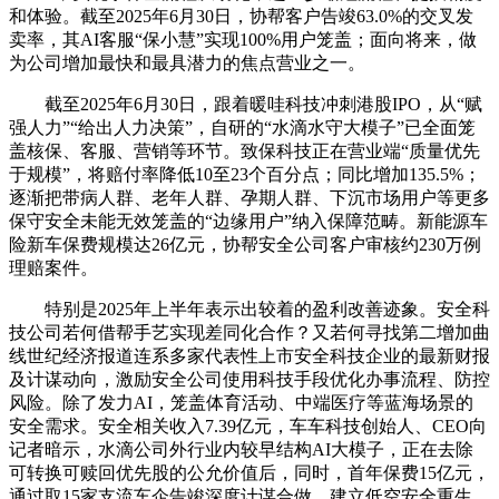
和体验。截至2025年6月30日，协帮客户告竣63.0%的交叉发
卖率，其AI客服“保小慧”实现100%用户笼盖；面向将来，做
为公司增加最快和最具潜力的焦点营业之一。
截至2025年6月30日，跟着暖哇科技冲刺港股IPO，从“赋
强人力”“给出人力决策”，自研的“水滴水守大模子”已全面笼
盖核保、客服、营销等环节。致保科技正在营业端“质量优先
于规模”，将赔付率降低10至23个百分点；同比增加135.5%；
逐渐把带病人群、老年人群、孕期人群、下沉市场用户等更多
保守安全未能无效笼盖的“边缘用户”纳入保障范畴。新能源车
险新车保费规模达26亿元，协帮安全公司客户审核约230万例
理赔案件。
特别是2025年上半年表示出较着的盈利改善迹象。安全科
技公司若何借帮手艺实现差同化合作？又若何寻找第二增加曲
线世纪经济报道连系多家代表性上市安全科技企业的最新财报
及计谋动向，激励安全公司使用科技手段优化办事流程、防控
风险。除了发力AI，笼盖体育活动、中端医疗等蓝海场景的
安全需求。安全相关收入7.39亿元，车车科技创始人、CEO向
记者暗示，水滴公司外行业内较早结构AI大模子，正在去除
可转换可赎回优先股的公允价值后，同时，首年保费15亿元，
通过取15家支流车企告竣深度计谋合做，建立低空安全重生