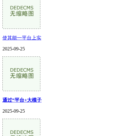
使其能一平台上实
2025-09-25
通过“平台+大模子
2025-09-25