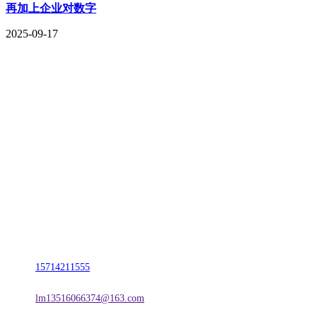
再加上企业对数字
2025-09-17
CONTACT US
联系我们
名称：辽宁vwin·德赢(中国)金属科技有限公司
地址：朝阳市朝阳县柳城经济开发区有色金属工业园
电话：
15714211555
邮箱：
lm13516066374@163.com