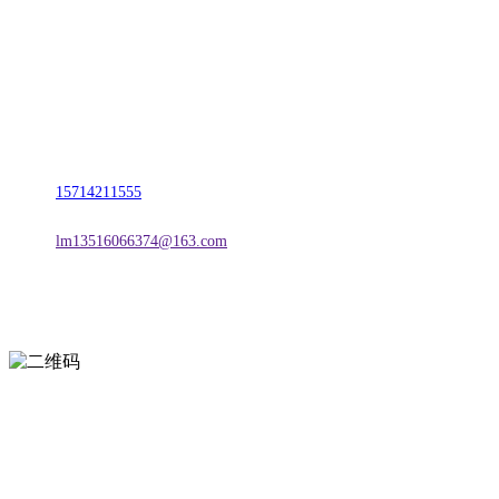
名称：辽宁vwin·德赢(中国)金属科技有限公司
地址：朝阳市朝阳县柳城经济开发区有色金属工业园
电话：
15714211555
邮箱：
lm13516066374@163.com
扫一扫进入手机网站