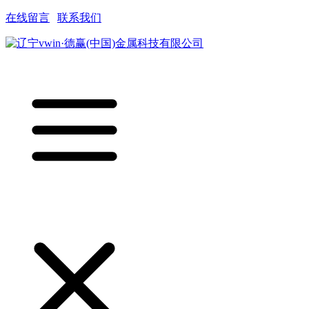
在线留言
|
联系我们