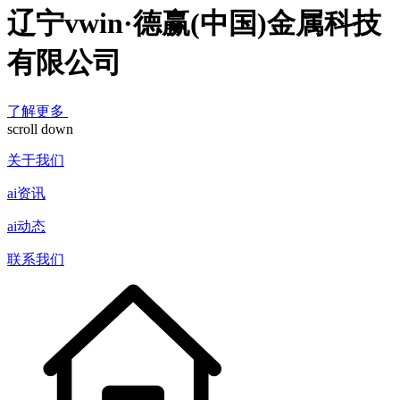
辽宁vwin·德赢(中国)金属科技
有限公司
了解更多
scroll down
关于我们
ai资讯
ai动态
联系我们