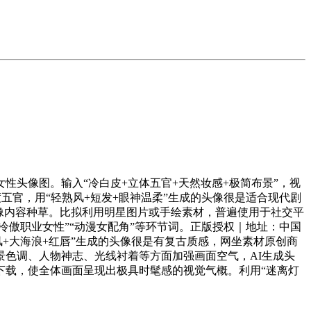
头像图。输入“冷白皮+立体五官+天然妆感+极简布景”，视
官，用“轻熟风+短发+眼神温柔”生成的头像很是适合现代剧
像内容种草。比拟利用明星图片或手绘素材，普遍使用于社交平
冷傲职业女性”“动漫女配角”等环节词。正版授权｜地址：中国
港风+大海浪+红唇”生成的头像很是有复古质感，网坐素材原创商
色调、人物神志、光线衬着等方面加强画面空气，AI生成头
下载，使全体画面呈现出极具时髦感的视觉气概。利用“迷离灯