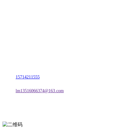
CONTACT US
联系我们
名称：辽宁vwin·德赢(中国)金属科技有限公司
地址：朝阳市朝阳县柳城经济开发区有色金属工业园
电话：
15714211555
邮箱：
lm13516066374@163.com
扫一扫进入手机网站