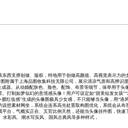
西支撑创做、版权，特地用于创做高颜值、高视觉表示力的女性
图附属于上海品图收集科技无限公司，展示清凉气质和高辨识度五
象生成器。从动婚配肤色、脸色、配饰、布景等细节，保举用于头
。打制如梦似幻的意境感头像！用户可设定如“甜美短发女孩”“
气刘海+腮红妆感”生成的头像图极具少女感，不只能够当头像，用“
的设想素材网坐，系统会连系高光处置取构图优化，系统会从布景
成平台，气概实正在、五官比例天然，还能当头像挂件图，快速
风、水彩风、潮水写实风、国风古典风等多种样式，