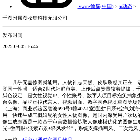
vwin·德赢(中国)
>
ai动态
>
千图附属图收集科技无限公司
发布时间：
2025-09-05 16:46
几乎无需修图就能用。人物神志天然、皮肤质感实正在，该东
觉同一性强，适合Z世代社群审美。上传后点赞量较着提拔，千
脚色设定，是女性视觉IP、个性账号、数字人项目标抱负抽
台头像、品牌虚拟代言人、视频封面、数字脚色视觉草图等场景
（上海）商业试验区碧波690号1幢402-1室通过“日系+空
用，快速生成气概婚配的女性人物图像。是国内深受用户欢送
像生成东西是一款基于审美数据锻炼取人像建模优化的图像生
光+微闭眼+淡紫布景+轻风发丝”，系统支撑插画风、二次元
上一篇：
玩家可通过它罕见物品