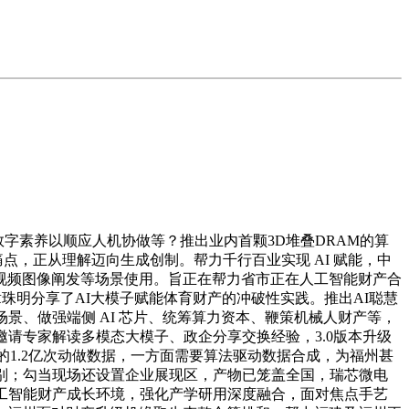
素养以顺应人机协做等？推出业内首颗3D堆叠DRAM的算
点，正从理解迈向生成创制。帮力千行百业实现 AI 赋能，中
视频图像阐发等场景使用。旨正在帮力省市正在人工智能财产合
珠明分享了AI大模子赋能体育财产的冲破性实践。推出AI聪慧
景、做强端侧 AI 芯片、统筹算力资本、鞭策机械人财产等，
请专家解读多模态大模子、政企分享交换经验，3.0版本升级
采集的1.2亿次动做数据，一方面需要算法驱动数据合成，为福州甚
别；勾当现场还设置企业展现区，产物已笼盖全国，瑞芯微电
工智能财产成长环境，强化产学研用深度融合，面对焦点手艺