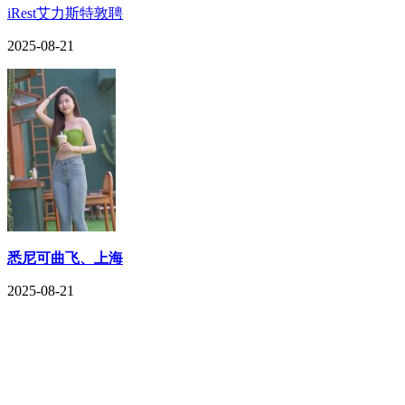
iRest艾力斯特敦聘
2025-08-21
悉尼可曲飞、上海
2025-08-21
CONTACT US
联系我们