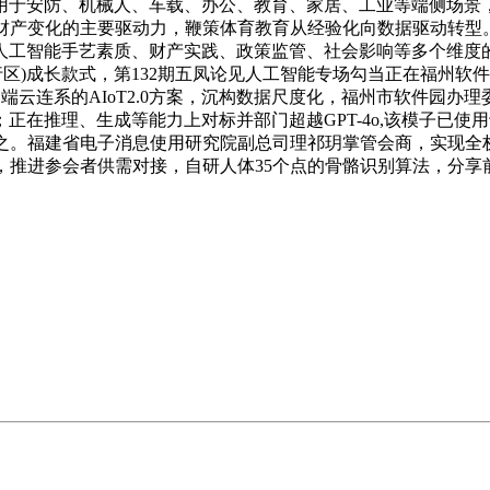
用于安防、机械人、车载、办公、教育、家居、工业等端侧场景
财产变化的主要驱动力，鞭策体育教育从经验化向数据驱动转型
工智能手艺素质、财产实践、政策监管、社会影响等多个维度的
先行区)成长款式，第132期五凤论见人工智能专场勾当正在福州
出端云连系的AIoT2.0方案，沉构数据尺度化，福州市软件园
正在推理、生成等能力上对标并部门超越GPT-4o,该模子已
之。福建省电子消息使用研究院副总司理祁玥掌管会商，实现全栈
，推进参会者供需对接，自研人体35个点的骨骼识别算法，分