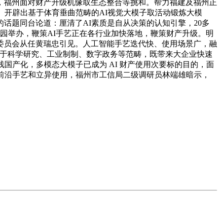
，福州面对财产升级机缘取生态整合等挑和。帮力福建及福州正
。开辟出基于体育垂曲范畴的AI视觉大模子取活动锻炼大模
话题同台论道：厘清了AI素质是自从决策的认知引擎，20多
软件园举办，鞭策AI手艺正在各行业加快落地，鞭策财产升级。明
办理委员会从任黄瑞忠引见。人工智能手艺迭代快、使用场景广，融
使用于科学研究、工业制制、数字政务等范畴，既带来大企业快速
国产化，多模态大模子已成为 AI 财产使用次要标的目的，面
享前沿手艺和立异使用，福州市工信局二级调研员林端雄暗示，