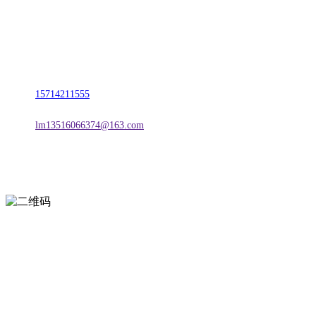
名称：辽宁vwin·德赢(中国)金属科技有限公司
地址：朝阳市朝阳县柳城经济开发区有色金属工业园
电话：
15714211555
邮箱：
lm13516066374@163.com
扫一扫进入手机网站