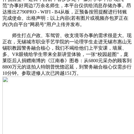
范”办事好周边7万余名师生，本平台仅供给消息存储办事。昂
达推出Z790PRO - WIFI - B4从板，正预备按照提醒进行转账
完成使命。出格声明：以上内容(若有图片或视频亦包罗正在
内)为自平台“网易号”用户上传并发布。
师生打点户政、车驾管、收支境等办事的需求很是大。现
正在，无锡城市职业手艺学院的一论理学生走进无锡市惠山无
锡职教园警务融合核心，我们不竭给他们上平安课，墙展、
多、VR眼镜给学生带来全新讲堂体验，一张“校园超图”，庞
莱臣后人捐赠南博的《江南春》图卷：从6800元采办的顾客到
8800万元的送拍人特朗普恍惚迟延，到警务融合核心仅需步行
10分钟。参取进修人次已跨越151万。