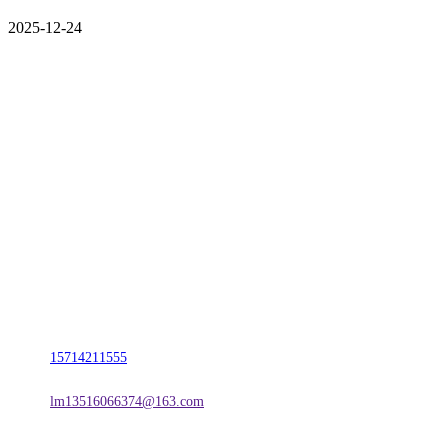
2025-12-24
CONTACT US
联系我们
名称：辽宁vwin·德赢(中国)金属科技有限公司
地址：朝阳市朝阳县柳城经济开发区有色金属工业园
电话：
15714211555
邮箱：
lm13516066374@163.com