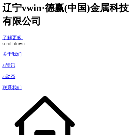
辽宁vwin·德赢(中国)金属科技
有限公司
了解更多
scroll down
关于我们
ai资讯
ai动态
联系我们