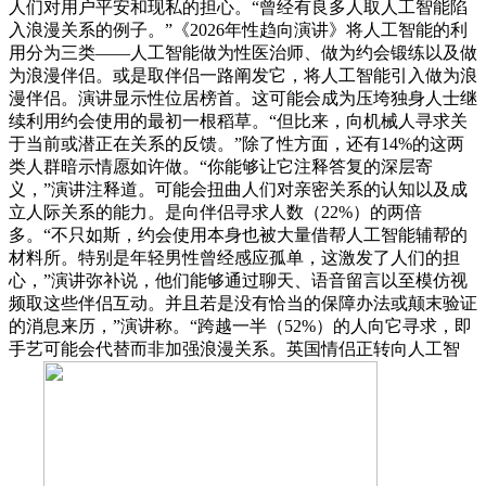
人们对用户平安和现私的担心。“曾经有良多人取人工智能陷
入浪漫关系的例子。”《2026年性趋向演讲》将人工智能的利
用分为三类——人工智能做为性医治师、做为约会锻练以及做
为浪漫伴侣。或是取伴侣一路阐发它，将人工智能引入做为浪
漫伴侣。演讲显示性位居榜首。这可能会成为压垮独身人士继
续利用约会使用的最初一根稻草。“但比来，向机械人寻求关
于当前或潜正在关系的反馈。”除了性方面，还有14%的这两
类人群暗示情愿如许做。“你能够让它注释答复的深层寄
义，”演讲注释道。可能会扭曲人们对亲密关系的认知以及成
立人际关系的能力。是向伴侣寻求人数（22%）的两倍
多。“不只如斯，约会使用本身也被大量借帮人工智能辅帮的
材料所。特别是年轻男性曾经感应孤单，这激发了人们的担
心，”演讲弥补说，他们能够通过聊天、语音留言以至模仿视
频取这些伴侣互动。并且若是没有恰当的保障办法或颠末验证
的消息来历，”演讲称。“跨越一半（52%）的人向它寻求，即
手艺可能会代替而非加强浪漫关系。英国情侣正转向人工智