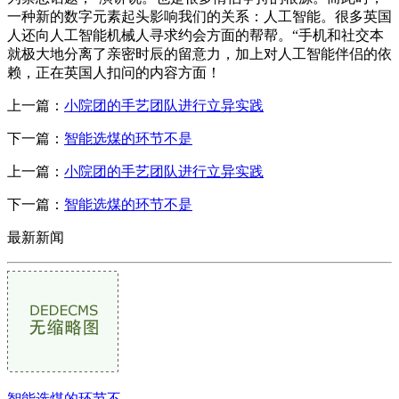
一种新的数字元素起头影响我们的关系：人工智能。很多英国
人还向人工智能机械人寻求约会方面的帮帮。“手机和社交本
就极大地分离了亲密时辰的留意力，加上对人工智能伴侣的依
赖，正在英国人扣问的内容方面！
上一篇：
小院团的手艺团队进行立异实践
下一篇：
智能选煤的环节不是
上一篇：
小院团的手艺团队进行立异实践
下一篇：
智能选煤的环节不是
最新新闻
智能选煤的环节不