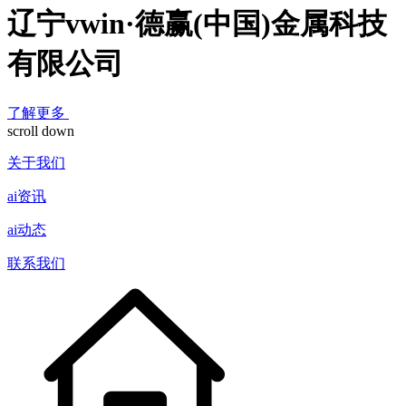
辽宁vwin·德赢(中国)金属科技
有限公司
了解更多
scroll down
关于我们
ai资讯
ai动态
联系我们