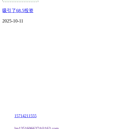
吸引了68.5投资
2025-10-11
CONTACT US
联系我们
名称：辽宁vwin·德赢(中国)金属科技有限公司
地址：朝阳市朝阳县柳城经济开发区有色金属工业园
电话：
15714211555
邮箱：
lm13516066374@163.com