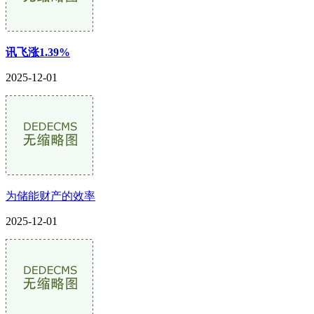
讯飞涨1.39%
2025-12-01
为储能财产的效率
2025-12-01