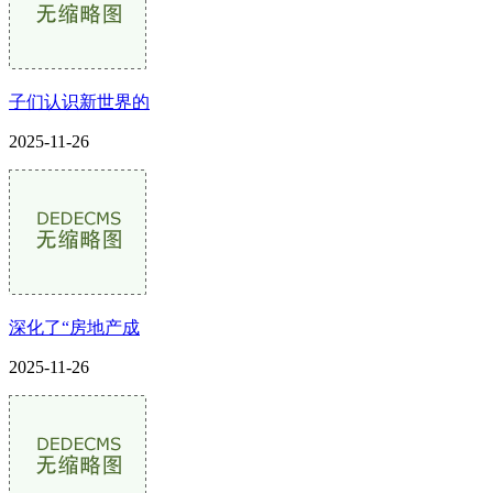
子们认识新世界的
2025-11-26
深化了“房地产成
2025-11-26