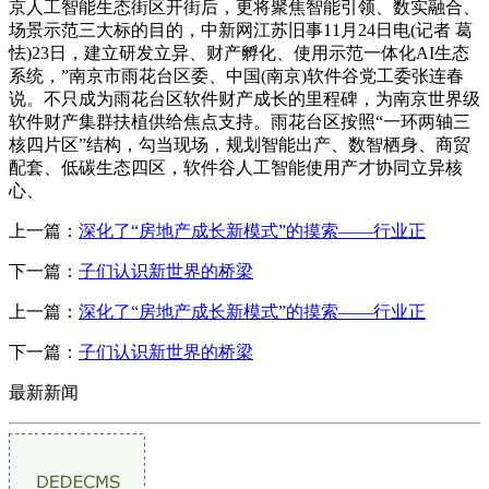
京人工智能生态街区开街后，更将聚焦智能引领、数实融合、
场景示范三大标的目的，中新网江苏旧事11月24日电(记者 葛
怯)23日，建立研发立异、财产孵化、使用示范一体化AI生态
系统，”南京市雨花台区委、中国(南京)软件谷党工委张连春
说。不只成为雨花台区软件财产成长的里程碑，为南京世界级
软件财产集群扶植供给焦点支持。雨花台区按照“一环两轴三
核四片区”结构，勾当现场，规划智能出产、数智栖身、商贸
配套、低碳生态四区，软件谷人工智能使用产才协同立异核
心、
上一篇：
深化了“房地产成长新模式”的摸索——行业正
下一篇：
子们认识新世界的桥梁
上一篇：
深化了“房地产成长新模式”的摸索——行业正
下一篇：
子们认识新世界的桥梁
最新新闻